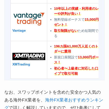
10年以上の実績・利用者のレビュ
ーや評判が良い！
無料登録ボーナスで
15,000円プレ
ゼント！
Vantage
取引制限がない
ため短期間で稼げ
る
196カ国&1,000万人近くのトレー
ダーに愛用
新規口座開設で
13,000円ボーナ
ス！
XMTrading
初心者〜上級者に対応した口座タ
イプで取引可能
なお、スワップポイントを含めた安全かつ人気の
ある海外FX業者を、
海外FX業者おすすめランキン
グ
で詳しく解説していますので、ぜひ参考にして