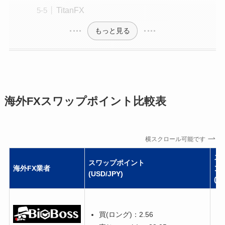
TitanFX
もっと見る
海外FXスワップポイント比較表
横スクロール可能です
ス
スワップポイント
海外FX業者
ン
(USD/JPY)
(E
買(ロング)：2.56